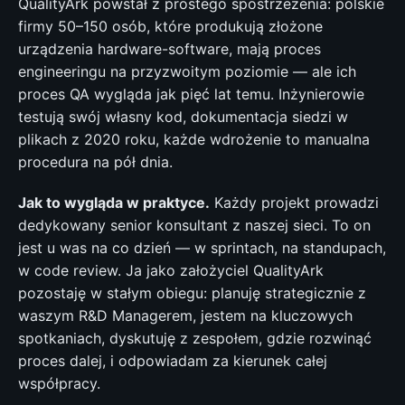
QualityArk powstał z prostego spostrzeżenia: polskie
firmy 50–150 osób, które produkują złożone
urządzenia hardware-software, mają proces
engineeringu na przyzwoitym poziomie — ale ich
proces QA wygląda jak pięć lat temu. Inżynierowie
testują swój własny kod, dokumentacja siedzi w
plikach z 2020 roku, każde wdrożenie to manualna
procedura na pół dnia.
Jak to wygląda w praktyce.
Każdy projekt prowadzi
dedykowany senior konsultant z naszej sieci. To on
jest u was na co dzień — w sprintach, na standupach,
w code review. Ja jako założyciel QualityArk
pozostaję w stałym obiegu: planuję strategicznie z
waszym R&D Managerem, jestem na kluczowych
spotkaniach, dyskutuję z zespołem, gdzie rozwinąć
proces dalej, i odpowiadam za kierunek całej
współpracy.