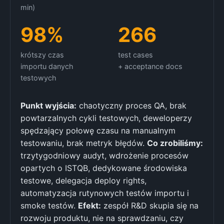
min)
98%
266
krótszy czas
test cases
importu danych
+ acceptance docs
testowych
Punkt wyjścia:
chaotyczny proces QA, brak
powtarzalnych cykli testowych, deweloperzy
spędzający połowę czasu na manualnym
testowaniu, brak metryk błędów.
Co zrobiliśmy:
trzytygodniowy audyt, wdrożenie procesów
opartych o ISTQB, dedykowane środowiska
testowe, delegacja deploy rights,
automatyzacja rutynowych testów importu i
smoke testów.
Efekt:
zespół R&D skupia się na
rozwoju produktu, nie na sprawdzaniu, czy