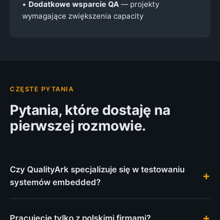
•
Dodatkowe wsparcie QA
— projekty
wymagające zwiększenia capacity
CZĘSTE PYTANIA
Pytania, które dostaję na
pierwszej rozmowie.
Czy QualityArk specjalizuje się w testowaniu
systemów embedded?
Tak. Specjalizujemy się w QA dla systemów
embedded i urządzeń hardware-software —
Pracujecie tylko z polskimi firmami?
mechatronika, IoT, automatyka przemysłowa, retail-