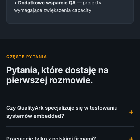
•
Dodatkowe wsparcie QA
— projekty
wymagające zwiększenia capacity
CZĘSTE PYTANIA
Pytania, które dostaję na
pierwszej rozmowie.
Czy QualityArk specjalizuje się w testowaniu
systemów embedded?
Tak. Specjalizujemy się w QA dla systemów
embedded i urządzeń hardware-software —
Pracujecie tylko z polskimi firmami?
mechatronika, IoT, automatyka przemysłowa, retail-