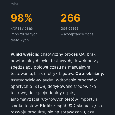
min)
98%
266
krótszy czas
test cases
importu danych
+ acceptance docs
testowych
Punkt wyjścia:
chaotyczny proces QA, brak
powtarzalnych cykli testowych, deweloperzy
spędzający połowę czasu na manualnym
testowaniu, brak metryk błędów.
Co zrobiliśmy:
trzytygodniowy audyt, wdrożenie procesów
opartych o ISTQB, dedykowane środowiska
testowe, delegacja deploy rights,
automatyzacja rutynowych testów importu i
smoke testów.
Efekt:
zespół R&D skupia się na
rozwoju produktu, nie na sprawdzaniu, czy