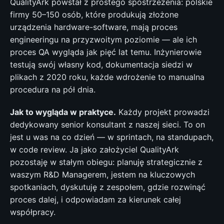
QualityArk powstał z prostego spostrzeżenia: polskie
firmy 50–150 osób, które produkują złożone
urządzenia hardware-software, mają proces
engineeringu na przyzwoitym poziomie — ale ich
proces QA wygląda jak pięć lat temu. Inżynierowie
testują swój własny kod, dokumentacja siedzi w
plikach z 2020 roku, każde wdrożenie to manualna
procedura na pół dnia.
Jak to wygląda w praktyce.
Każdy projekt prowadzi
dedykowany senior konsultant z naszej sieci. To on
jest u was na co dzień — w sprintach, na standupach,
w code review. Ja jako założyciel QualityArk
pozostaję w stałym obiegu: planuję strategicznie z
waszym R&D Managerem, jestem na kluczowych
spotkaniach, dyskutuję z zespołem, gdzie rozwinąć
proces dalej, i odpowiadam za kierunek całej
współpracy.